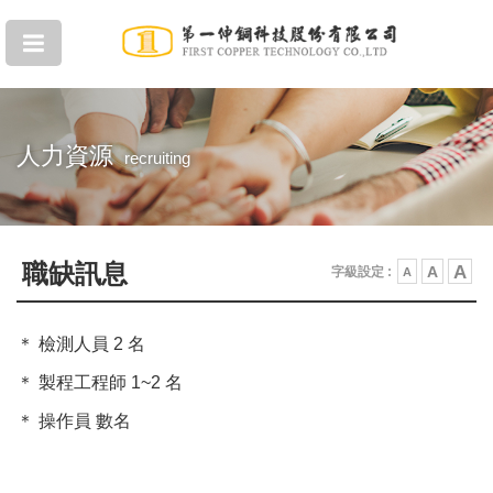
人力資源
recruiting
職缺訊息
A
A
字級設定 :
A
＊ 檢測人員 2 名
＊ 製程工程師 1~2 名
＊ 操作員 數名