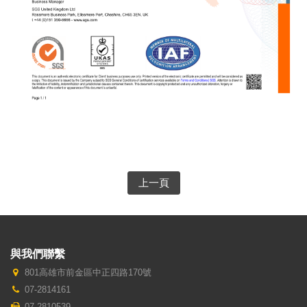
上一頁
與我們聯繫
801高雄市前金區中正四路170號
07-2814161
07-2810539