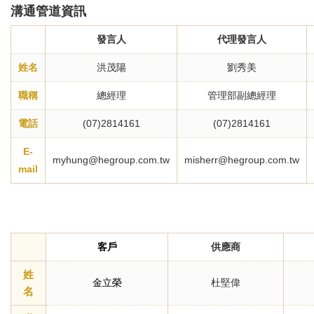
溝通管道資訊
發言人
代理發言人
姓名
洪茂陽
劉秀美
職稱
總經理
管理部副總經理
電話
(07)2814161
(07)2814161
E-
myhung@hegroup.com.tw
misherr@hegroup.com.tw
mail
客戶
供應商
姓
金立榮
杜堅偉
名