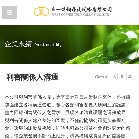
企業永續
Sustainability
利害關係人溝通
A
A
字級設定 :
A
本公司與利害關係人間，除平日針對日常業務往來外，亦持續
加強建立各種溝通管道，關心各類利害關係人所關注的議題，
盡力回應利害關係人之需求，展現各項溝通議題之運作成果；
與利害關係人建立良好的互動，不僅能協助公司更加掌握社
會、環境的脈動及挑戰，同時也可為公司及社會創造更大的價
值，使企業發展不斷向上推升，成為持續成長創新的重要關