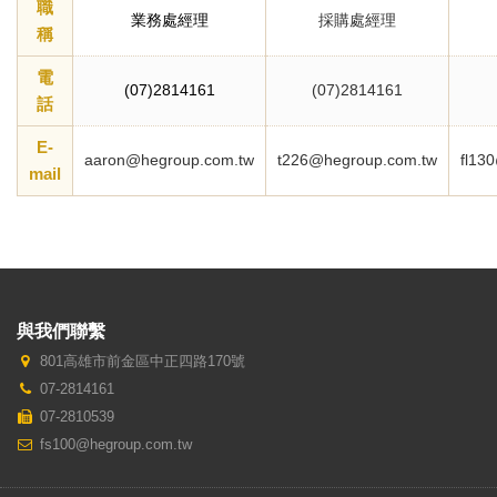
職
業務處經理
採購處經理
稱
電
(07)2814161
(07)2814161
話
E-
aaron@hegroup.com.tw
t226@hegroup.com.tw
fl13
mail
與我們聯繫
801高雄市前金區中正四路170號
07-2814161
07-2810539
fs100@hegroup.com.tw