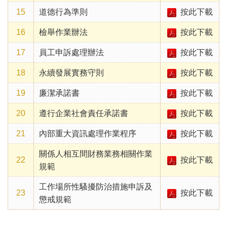
15
道德行為準則
按此下載
16
檢舉作業辦法
按此下載
17
員工申訴處理辦法
按此下載
18
永續發展實務守則
按此下載
19
廉潔承諾書
按此下載
20
遵行企業社會責任承諾書
按此下載
21
內部重大資訊處理作業程序
按此下載
關係人相互間財務業務相關作業
22
按此下載
規範
工作場所性騷擾防治措施申訴及
23
按此下載
懲戒規範